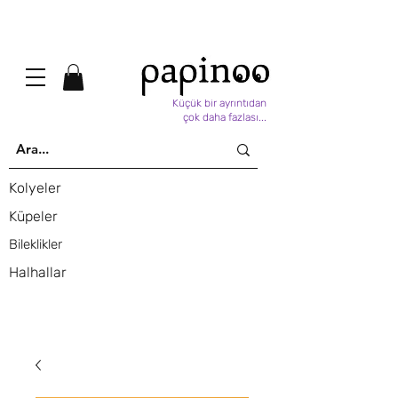
Küçük bir ayrıntıdan
çok daha fazlası...
Kolyeler
Küpeler
Bileklikler
Halhallar