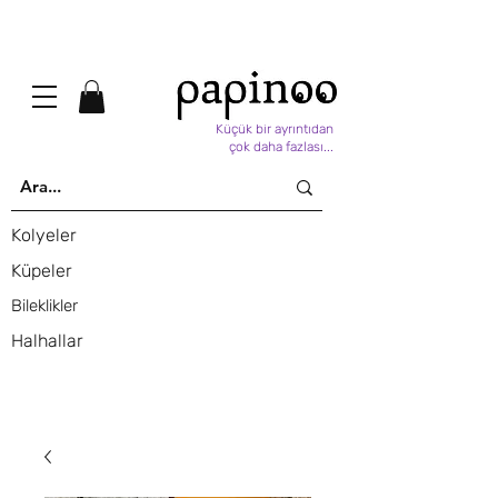
Küçük bir ayrıntıdan
çok daha fazlası...
Kolyeler
Küpeler
Bileklikler
Halhallar