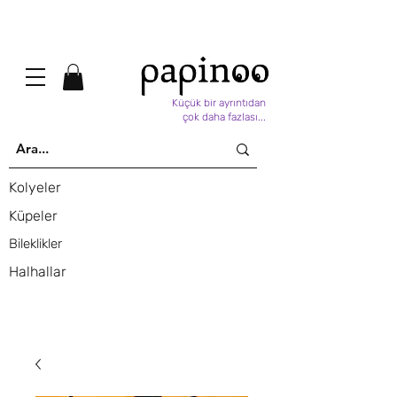
Küçük bir ayrıntıdan
çok daha fazlası...
Kolyeler
Küpeler
Bileklikler
Halhallar