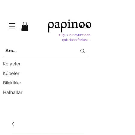
Küçük bir ayrıntıdan
çok daha fazlası...
Kolyeler
Küpeler
Bileklikler
Halhallar